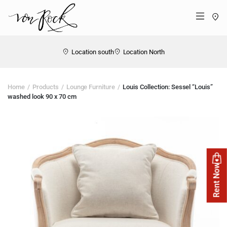
St
Menü
Location south
Location North
Home
Products
Lounge Furniture
Louis Collection: Sessel “Louis”
washed look 90 x 70 cm
Rent Now