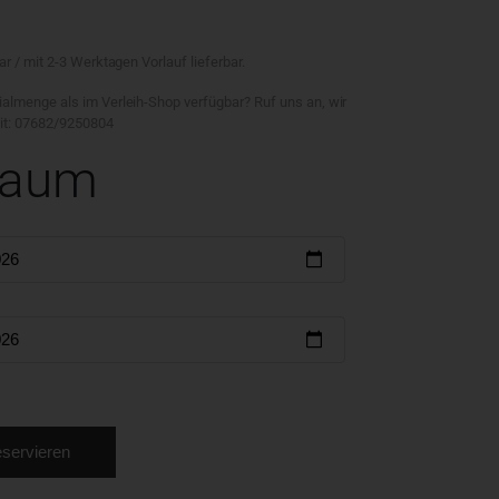
ar / mit 2-3 Werktagen Vorlauf lieferbar.
ialmenge als im Verleih-Shop verfügbar? Ruf uns an, wir
eit: 07682/9250804
raum
servieren