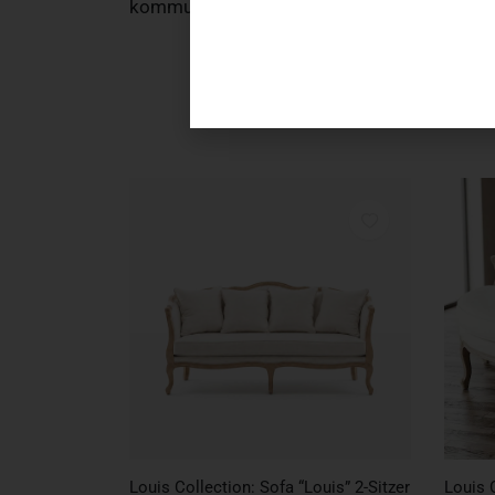
kommunikative Atmosphäre zu schaffen. Die
RESERVIEREN
Louis Collection: Sofa “Louis” 2-Sitzer
Louis 