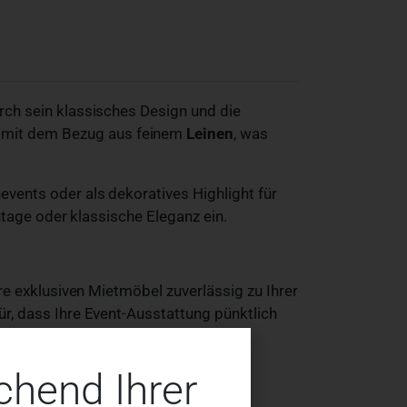
rch sein klassisches Design und die
 mit dem Bezug aus feinem
Leinen
, was
events oder als dekoratives Highlight für
ntage oder klassische Eleganz ein.
ere exklusiven Mietmöbel zuverlässig zu Ihrer
ür, dass Ihre Event-Ausstattung pünktlich
chend Ihrer