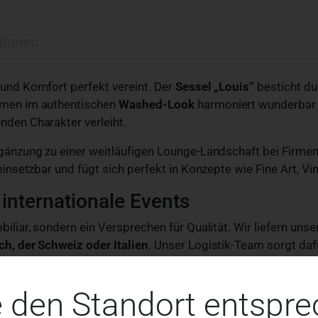
tionen
 und Komfort perfekt vereint. Der
Sessel „Louis“
besticht du
ahmen im authentischen
Washed-Look
harmoniert wunderbar
nden Charakter verleiht.
rgänzung zu einer weitläufigen Lounge-Landschaft bei Firmen
einsetzbar und fügt sich perfekt in Konzepte wie Fine Art, Vi
 internationale Events
biliar, sondern ein Versprechen für Qualität. Wir liefern uns
ch, der Schweiz oder Italien
. Unser Logistik-Team sorgt daf
e
 den Standort entspre