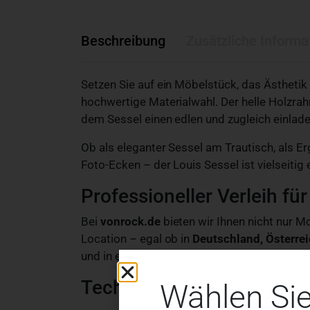
Beschreibung
Zusätzliche Informa
Setzen Sie auf ein Möbelstück, das Ästhetik
hochwertige Materialwahl. Der helle Holzr
dem Sessel einen edlen und zugleich einlade
Ob als eleganter Sessel am Trautisch, als E
Foto-Ecken – der Louis Sessel ist vielseitig 
Professioneller Verleih für
Bei
vonrock.de
bieten wir Ihnen nicht nur Mo
Location – egal ob in
Deutschland, Österrei
und in einwandfreiem Zustand bereitsteht.
Technische Details & Maß
Wählen Sie