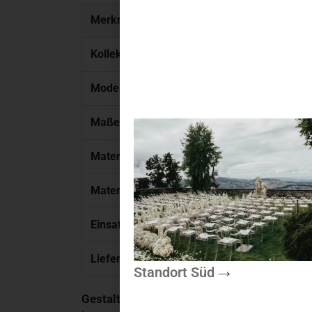
Merkmal
Kollektion
Modell
Maße (B x T)
Material Gestell
Material Bezug
Einsatzbereich
Lieferumfang
Standort Süd
Gestaltungstipp:
Nutzen Sie den Sessel „Lo