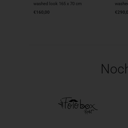
washed look 165 x 70 cm
washed
€
160,00
€
290,
Noch