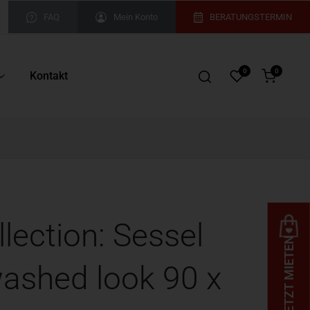
FAQ
Mein Konto
BERATUNGSTERMIN
0
0
Kontakt
lection: Sessel
JETZT MIETEN
washed look 90 x