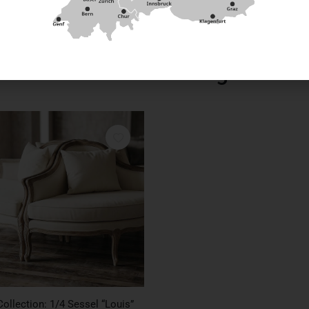
 passenden Miet-Kissen finden Sie ebenfalls in unserem So
Das könnte dir auch gefallen
RESERVIEREN
Collection: 1/4 Sessel “Louis”