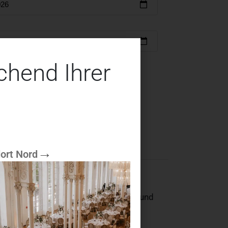
chend Ihrer
servieren
ort Nord
ish sorgt für einen stilvollen Akzent und
 Gala-Dinners oder besonderen
estlich gedeckten Tafel.