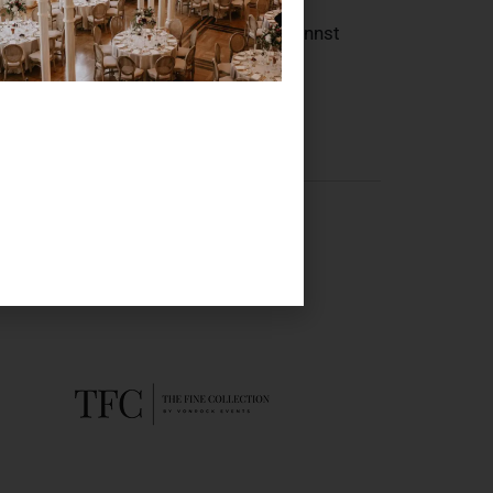
uxuriösen Design. Statt zu kaufen, kannst
erten.
ht erleben – bis ins kleinste Detail.
 hier