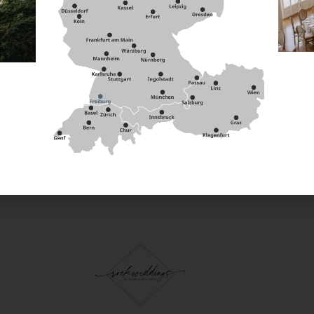
kombiniert erstklassige Verarbeitung mit einem zeitlosen, l
eten und so flexibel und nachhaltig deine Ausstattung aufw
e dafür, dass deine Gäste stilvoll und genussvoll jedes Geric
 mehr vonRock gibt es