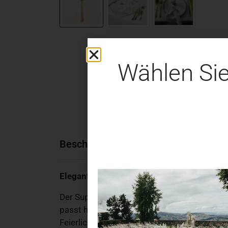
Wählen Sie
Beschreibung
Zusätzliche Informa
Eleganter Suppenlöffel „Gold Glanz“ – perfe
Der Suppenlöffel „Gold Glanz“ verleiht deine
passt hervorragend zu hochwertigem Bestec
Feierlichkeiten – dieser Löffel macht den Un