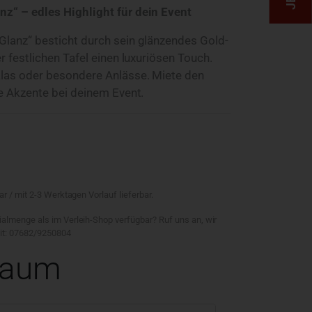
nz“ – edles Highlight für dein Event
Glanz“ besticht durch sein glänzendes Gold-
er festlichen Tafel einen luxuriösen Touch.
Galas oder besondere Anlässe. Miete den
le Akzente bei deinem Event.
ar / mit 2-3 Werktagen Vorlauf lieferbar.
ialmenge als im Verleih-Shop verfügbar? Ruf uns an, wir
eit: 07682/9250804
raum