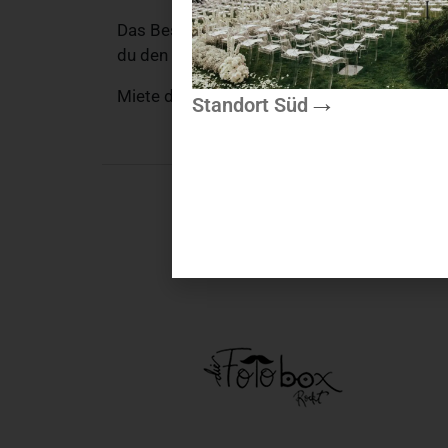
Das Besteck liegt angenehm in der Hand und 
du den Suppenlöffel „Gold Glanz“ bequem mi
Miete den Suppenlöffel „Gold Glanz“ und sorg
Standort Süd
Noch